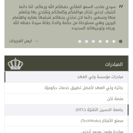
تخر
سيدي صاحب السمو الملكي حفظكم الله ورعاكم، اننا دائما
م
كشباب اردني نتذكر مواقفكم وكلماتكم ونقتدي بها ونتعلم
ا
منها ونسعى دائما لان نحتذي بخطاكم فنرقبها بعنايه واهتمام
س
كبيرين وهي مستوحاة من حكمة والدنا جلالة سيدنا حفظه الله
 كويك
ورعاه وتوجيهاته السديده.
ايمن الفريحات
المبادرات
مبادرات مؤسسة ولي العهد
جائزة ولي العهد لأفضل تطبيق خدمات حكوميّة
منصة نَحْن
جامعة الحسين التقنيّة (HTU)
مصنع الأفكار (TechWorks)
مبادرة مليون مبرمج أردني