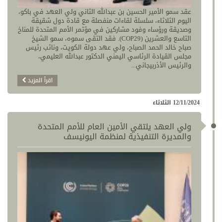
عقد سمو الأمير الحسين بن عبدالله الثاني ولي العهد في باكو،
اليوم الثلاثاء، سلسلة لقاءات منفصلة مع قادة دول شقيقة
وصديقة ورؤساء وفود مشاركين في مؤتمر الأمم المتحدة للمناخ
التاسع والعشرين (COP29). فقد التقى سموه، سمو الشيخ
صباح خالد الحمد الصباح، ولي عهد دولة الكويت، ونائب رئيس
مجلس القيادة الرئاسي اليمني الدكتور عبدالله العليمي،
والرئيس الأذربيجاني...
اقرأ المزيد
12/11/2024 الثلاثاء
ولي العهد يلتقي الأمين العام للأمم المتحدة
والمديرة التنفيذية لمنظمة اليونيسف