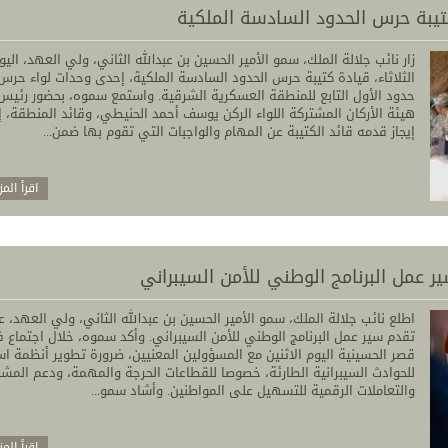
كتيبة حرس الحدود السادسة الملكية
زار نائب جلالة الملك، سمو الأمير الحسين بن عبدالله الثاني، ولي العهد، اليو
الثلاثاء، قيادة كتيبة حرس الحدود السادسة الملكية، إحدى وحدات لواء حرس
حدود الأول التابع للمنطقة العسكرية الشرقية. واستمع سموه، بحضور رئيس
هيئة الأركان المشتركة اللواء الركن يوسف أحمد الحنيطي، وقائد المنطقة، 
إيجاز قدمه قائد الكتيبة عن المهام والواجبات التي تقوم بها ضمن...
اقرأ المز
ر عمل البرنامج الوطني للأمن السيبراني
اطلع نائب جلالة الملك، سمو الأمير الحسين بن عبدالله الثاني، ولي العهد، 
تقدم سير عمل البرنامج الوطني للأمن السيبراني. وأكد سموه، خلال اجتماع 
قصر الحسينية اليوم الاثنين مع المسؤولين المعنيين، ضرورة تطوير أنظمة اس
للحوادث السيبرانية الطارئة، خصوصا للقطاعات الحرجة والمهمة، ودعم المشا
والتعاملات الرقمية للتسهيل على المواطنين. وأشاد سمو...
اقرأ المز