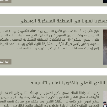
ا عسكريا تعبويا في المنطقة العسكرية الوسطى
تابع نائب جلالة الملك، سمو الأمير الحسين بن عبدالله الثاني، ولي العهد، ال
الخميس، مجريات التمرين التعبوي "درع الوطن"، الذي نفذه لواء الملك الحسي
طلال المدرع الملكي/ 40 أحد تشكيلات المنطقة العسكرية الوسطى. واستم
سموه، بحضور رئيس هيئة الأركان المشتركة اللواء الركن يوسف أحمد الحنيط
إلى إيجازات قدمها المساعد للعمليات والتدريب وقائد المنطقة...
اقرأ المز
النادي الأهلي بالذكرى الثمانين لتأسيسه
رعى نائب جلالة الملك، سمو الأمير الحسين بن عبدالله الثاني ولي العهد، الي
الأربعاء، احتفال النادي الأهلي بالذكرى الثمانين لتأسيسه. واستعرض رئيس ا
عوني نغوي، في كلمة له، إنجازات النادي، وما حققه في مجالات تنمية العم
الجماعي المنتج وتحفيز الريادة وتطوير دور الشباب والمحافظة على القيم