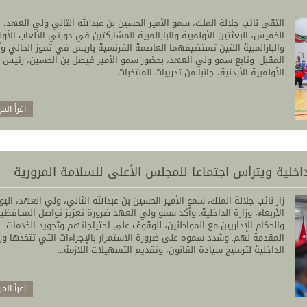
التقى نائب جلالة الملك، سمو الأمير الحسين بن عبدالله الثاني ولي العهد، ا
الخميس، البعثتين الأولمبية والبارالمبية المشاركتين في دورتي الألعاب الأول
والبارالمبية اللتين تستضيفهما العاصمة الفرنسية باريس في تموز الحالي و
المقبل. وتابع سمو ولي العهد، بحضور سمو الأمير فيصل بن الحسين، رئيس ا
الأولمبية الأردنية، جانبا من تدريبات المنتخبات...
اقرأ المز
لداخلية ويترأس اجتماعا للمجلس الأعلى للسلامة المرورية
زار نائب جلالة الملك، سمو الأمير الحسين بن عبدالله الثاني، ولي العهد، اليو
الأربعاء، وزارة الداخلية. وأكد سمو ولي العهد ضرورة تعزيز تواصل المحافظي
والحكام الإداريين مع المواطنين، للوقوف على احتياجاتهم وتجويد الخدمات
المقدمة لهم. وشدد سموه على ضرورة الاستمرار بالإجراءات التي تتخذها وزا
الداخلية لترسيخ سيادة القانون، وتقديم التسهيلات اللازمة...
اقرأ المز