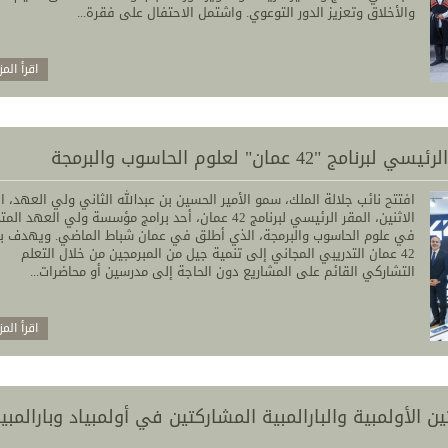
والأخلاق وتعزيز الدور التوعوي. واشتمل الاحتفال على فقرة...
اقرأ المز
4 عمان" لعلوم الحاسوب والبرمجة
افتتح نائب جلالة الملك، سمو الأمير الحسين بن عبدالله الثاني ولي العهد، ا
الاثنين، المقر الرئيسي لبرنامج 42 عمان، أحد برامج مؤسسة ولي العه
في علوم الحاسوب والبرمجة، الذي أطلق في عمان شباط الماضي. ويهدف بر
42 عمان التدريبي المجاني إلى تنمية جيل من المبرمجين من خلال التعلم
التشاركي القائم على المشاريع دون الحاجة إلى مدرسين أو محاضرات...
اقرأ المز
ن الأولمبية والبارالمبية المشاركتين في أولمبياد وبارالمبي