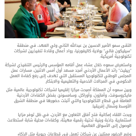
التقى سمو الأمير الحسين بن عبدالله الثاني ولي العهد، في منطقة
"سيليكون فالي" بولاية كاليفورنيا، رواد أعمال وقادة تنفيذيين لشركات
تكنولوجية أمريكية.
واستعرض سموه خلال عشاء عمل أقامه المؤسس والرئيس التنفيذي لشركة
"ريبليت" رائد الأعمال الأردني أمجد مسعد أول أمس الاثنين، مسارات عمل
المجلس الوطني لتكنولوجيا المستقبل التي تهدف إلى رفع كفاءة العمل
الحكومي في المجالات الخدمية والتعليمية والابتكار.
وبين سموه أن المملكة أصبحت مركزا إقليميا لشركات تكنولوجية عالمية مثل
مايكروسوفت، وأمازون، وأوراكل، وسامسونج، بفضل الكفاءات الأردنية
العاملة في قطاع التكنولوجيا والتي أثبتت حضورها في منطقة الشرق
الأوسط وشمال إفريقيا.
وبحث اللقاء إمكانية فتح آفاق التعاون مع الأردن، في ظل توفر مزايا
استثمارية جاذبة وبنية تحتية رقمية مهيئة، وكفاءات محلية شابة استطاعت
الوصول إلى الأسواق العالمية.
وضم الحضور ممثلين عن شركات تعمل في قطاعات حيوية مثل الذكاء