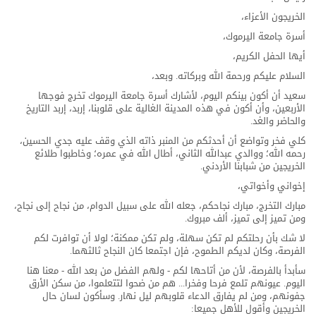
الخريجون الأعزاء،
أسرة جامعة اليرموك،
أيها الحفل الكريم،
السلام عليكم ورحمة الله وبركاته. وبعد،
سعيد أن أكون بينكم اليوم، لأشارك أسرة جامعة اليرموك تخرج فوجها
الأربعين، وأن أكون في هذه المدينة الغالية على قلوبنا، إربد، إربد التاريخ
والحاضر والغد.
كلي فخر وتواضع أن أحدثكم من المنبر ذاته الذي وقف عليه جدي الحسين،
رحمه الله؛ ووالدي عبدالله الثاني، أطال الله في عمره؛ وخاطبوا طلائع
الخريجين من شبابنا الأردني.
إخواني وأخواتي،
مبارك التخرج، مبارك نجاحكم، جعله الله على سبيل الدوام، من نجاح إلى نجاح،
ومن تميز إلى تميز، ألف مبروك.
لا شك بأن رحلتكم لم تكن سهلة، ولم تكن ممكنة؛ لولا أن توافرت لكم
الفرصة، وكان لديكم الطموح، فإن اجتمعا كان النجاح ثالثهما.
سأبدأ بالفرصة، لأن من أتاحها لكم - ولهم الفضل من بعد الله - معنا هنا
اليوم. عيونهم تلمع فرحا وفخرا... هم من ضحوا لتتعلموا، من سكن الأرق
جفونهم، ومن لم يفارق الدعاء قلوبهم ليل نهار. وسأكون لسان حال
الخريجين وأقول للأهل جميعا: