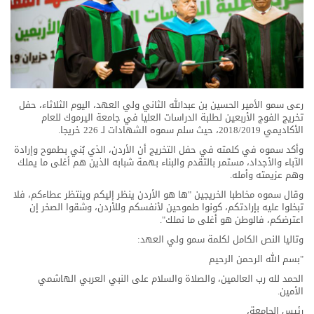
رعى سمو الأمير الحسين بن عبدالله الثاني ولي العهد، اليوم الثلاثاء، حفل
تخريج الفوج الأربعين لطلبة الدراسات العليا في جامعة اليرموك للعام
الأكاديمي 2018/2019، حيث سلم سموه الشهادات لـ 226 خريجا.
وأكد سموه في كلمته في حفل التخريج أن الأردن، الذي بُني بطموح وإرادة
الآباء والأجداد، مستمر بالتقدم والبناء بهمة شبابه الذين هم أغلى ما يملك
وهم عزيمته وأمله.
وقال سموه مخاطبا الخريجين "ها هو الأردن ينظر إليكم وينتظر عطاءكم، فلا
تبخلوا عليه بإرادتكم، كونوا طموحين لأنفسكم وللأردن، وشقوا الصخر إن
اعترضكم، فالوطن هو أغلى ما نملك".
وتاليا النص الكامل لكلمة سمو ولي العهد:
"بسم الله الرحمن الرحيم
الحمد لله رب العالمين، والصلاة والسلام على النبي العربي الهاشمي
الأمين.
رئيس الجامعة،