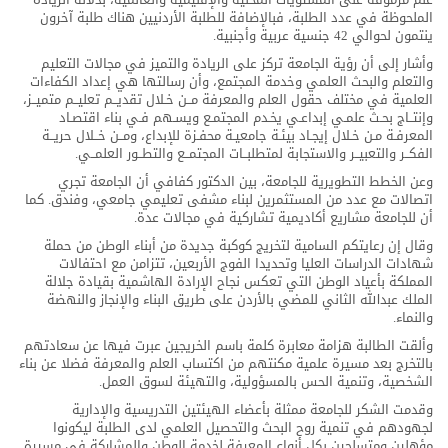
الملحوظة في عدد الطلبة، فبالإضافة للطلبة الأردنيين هناك طلبة آخرون
ينتمون لحوالي 42 جنسية عربية وأجنبية.
وأشار إلى أن رؤية الجامعة تركز على الريادة والتميز في مجالات التعليم
والتعلم والبحث العلمي وخدمة المجتمع، وأن رسالتها هي إعداد الكفاءات
العلمية في مختلف حقول العلم والمعرفة مــن خـلال تقديــم تعليــم متميــز،
وإنتــاج بحـث علمـي إبداعـي يخـدم المجتمـع ويسـهم فـي بناء اقتصـاد
المعرفـة مـن خـلال إيجـاد بيئـة جامعيـة محفـزة للإبداع، ومــن خــلال حريــة
الفكــر والتعبيــر والاستجابة لمتطلبــات المجتمــع والتطــور العلمــي.
وعن الخطط التطويرية للجامعة، بين الدكتور كفافي أن الجامعة تجري
اتصالات مع عدد من المستثمرين لبناء مشفى تعليمي جامعي، وفندق. كما
أن للجامعة مشاريع أكاديمية تشاركية في مجالات عدة.
وقال إن رعايتكم السامية لتخريج كوكبة جديدة من أبناء الوطن من حملة
شهادات الدراسات العليا وتحديدا الفوج الأربعين، تتزامن مع احتفالات
المملكة بأعياد الوطن التي تعكس نجاح الإرادة الهاشمية بقيادة جلالة
الملك عبدالله الثاني للمضي بالأردن على طريق البناء والإنجاز والنهضة
والنماء.
وألقت الطالبة هزامة معابرة كلمة باسم الخريجين عبرت فيها عن سعادتهم
بالتخرج بعد مسيرة علمية مكنتهم من اكتساب العلم والمعرفة فضلا عن بناء
الشخصية، وتنمية الحس بالمسؤولية، والتهيئة لسوق العمل.
وقدمت الشكر للجامعة ممثلة بأعضاء الهيئتين التدريسية والإدارية
لجهودهم في تنمية روح البحث والتحصيل العلمي لدى الطلبة ليكونوا
مؤهلين ومتسلحين بكل أنواع المعرفة لخدمة الوطن والمشاركة في مسيرة