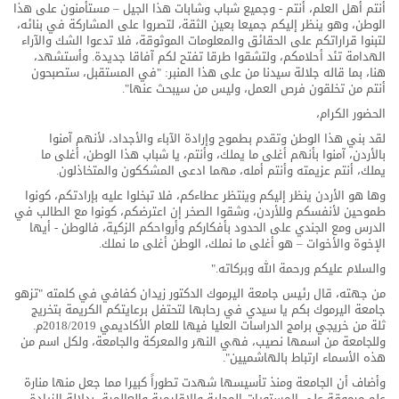
أنتم أهل العلم، أنتم - وجميع شباب وشابات هذا الجيل – مستأمنون على هذا
الوطن، وهو ينظر إليكم جميعا بعين الثقة، لتصروا على المشاركة في بنائه،
لتبنوا قراراتكم على الحقائق والمعلومات الموثوقة، فلا تدعوا الشك والآراء
الهدامة تئد أحلامكم، ولتشقوا طرقا تفتح لكم آفاقا جديدة. وأستشهد،
هنا، بما قاله جلالة سيدنا من على هذا المنبر: "في المستقبل، ستصبحون
أنتم من تخلقون فرص العمل، وليس من سيبحث عنها".
الحضور الكرام،
لقد بني هذا الوطن وتقدم بطموح وإرادة الآباء والأجداد، لأنهم آمنوا
بالأردن، آمنوا بأنهم أغلى ما يملك، وأنتم، يا شباب هذا الوطن، أغلى ما
يملك، أنتم عزيمته وأنتم أمله، مهما ادعى المشككون والمتخاذلون.
وها هو الأردن ينظر إليكم وينتظر عطاءكم، فلا تبخلوا عليه بإرادتكم، كونوا
طموحين لأنفسكم وللأردن، وشقوا الصخر إن اعترضكم، كونوا مع الطالب في
الدرس ومع الجندي على الحدود بأفكاركم وأرواحكم الزكية، فالوطن - أيها
الإخوة والأخوات – هو أغلى ما نملك، الوطن أغلى ما نملك.
والسلام عليكم ورحمة الله وبركاته."
من جهته، قال رئيس جامعة اليرموك الدكتور زيدان كفافي في كلمته "تزهو
جامعة اليرموك بكم يا سيدي في رحابها لتحتفل برعايتكم الكريمة بتخريج
ثلة من خريجي برامج الدراسات العليا فيها للعام الأكاديمي 2018/2019م.
وللجامعة من اسمها نصيب، فهي النهر والمعركة والجامعة، ولكل اسم من
هذه الأسماء ارتباط بالهاشميين".
وأضاف أن الجامعة ومنذ تأسيسها شهدت تطوراً كبيرا مما جعل منها منارة
علم مرموقة على المستويات المحلية والإقليمية والعالمية، بدلالة الزيادة