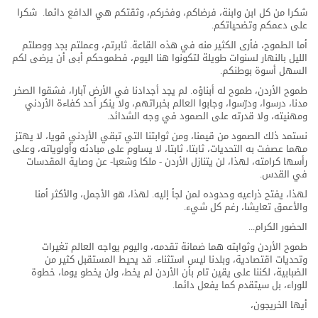
شكرا من كل ابن وابنة، فرضاكم، وفخركم، وثقتكم هي الدافع دائما. شكرا
على دعمكم وتضحياتكم.
أما الطموح، فأرى الكثير منه في هذه القاعة. ثابرتم، وعملتم بجد ووصلتم
الليل بالنهار لسنوات طويلة لتكونوا هنا اليوم، فطموحكم أبى أن يرضى لكم
السهل أسوة بوطنكم.
طموح الأردن، طموح له أبناؤه. لم يجد أجدادنا في الأرض آبارا، فشقوا الصخر
مدنا، درسوا، ودرّسوا، وجابوا العالم بخبراتهم، ولا ينكر أحد كفاءة الأردني
ومهنيته، ولا قدرته على الصمود في وجه الشدائد.
نستمد ذلك الصمود من قيمنا، ومن ثوابتنا التي تبقي الأردني قويا، لا يهتز
مهما عصفت به التحديات، ثابتا، ثابتا، لا يساوم على مبادئه وأولوياته، وعلى
رأسها كرامته، لهذا، لن يتنازل الأردن - ملكا وشعبا- عن وصاية المقدسات
في القدس.
لهذا، يفتح ذراعيه وحدوده لمن لجأ إليه. لهذا، هو الأجمل، والأكثر أمنا
والأعمق تعايشا، رغم كل شيء.
الحضور الكرام...
طموح الأردن وثوابته هما ضمانة تقدمه، واليوم يواجه العالم تغيرات
وتحديات اقتصادية، وبلدنا ليس استثناء. قد يحيط المستقبل كثير من
الضبابية، لكننا على يقين تام بأن الأردن لم يخط، ولن يخطو يوما، خطوة
للوراء، بل سيتقدم كما يفعل دائما.
أيها الخريجون،