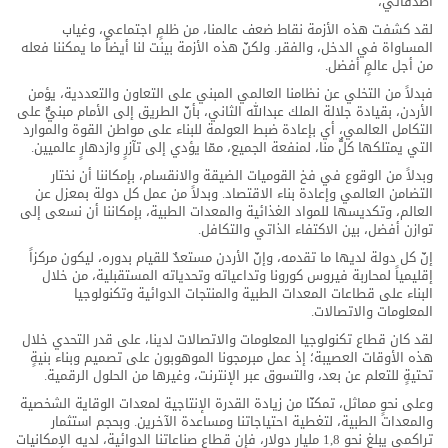
أصدقائي،
لقد كشفت هذه الأزمة نقاط ضعف عالمنا، من ظلمٍ اجتماعي، وغياب
المساواة في الدخل، والفقر. ولكنّ هذه الأزمة بينت لنا أيضاً ما يمكننا فعله
من أجل عالمٍ أفضل.
فبدلاً من التخلي عن نظامنا العالمي المبني على التعاون والتعددية، يؤمن
الأردن، بقيادة جلالة الملك عبدالله الثاني، بأنّ الطريق إلى الأمام مبنيٌّ على
التكامل العالمي، أي بإعادة ضبط العولمة للبناء على مواطن القوة والموارد
التي يمتلكها كلٌّ منا، لمنفعة الجميع، ممّا يؤدي إلى تآزرٍ وازدهارٍ عالميين.
وبدلاً من الوقوع في فخ القوميات الضيقة والانقسام، بإمكاننا أن نختار
التضامن العالمي وإعادة بناء الاقتصاد. وبدلاً من عمل كل دولة بمعزل عن
العالم، وتكديسها للمواد الغذائية والمعدات الطبية، بإمكاننا أن نسعى إلى
توازن أفضل، بين الاكتفاء الذاتي والتكافل.
إنّ كل دولة لديها ما تقدمه، وإنّ الأردن مستعدٌ للقيام بدوره، ليكون مركزاً
إقليمياً لمحاربة فيروس كورونا وتداعياته وتحدياته المستقبلية، من خلال
البناء على قطاعات المعدات الطبية والمنتجات الدوائية وتكنولوجيا
المعلومات والاتصالات.
لقد كان قطاع تكنولوجيا المعلومات والاتصالات لدينا، على قدر التحدي خلال
هذه الأوقات العصيبة؛ إذ عمل مبرمجونا الموهوبون على تصميم وبناء بنيةٍ
تحتيةٍ للتعلم عن بعد، والتسوق عبر الإنترنت، وغيرها من الحلول الرقمية.
وعلى نحوٍ مماثل، تمكنّا من زيادة القدرة الإنتاجية لمعدات الوقاية الشخصية
والمعدات الطبية، لتغطية احتياجاتنا ومساعدة الآخرين. وبحجم استثمار
تراكمي يبلغ نحو 1,8 مليار دولار، فإن قطاع صناعاتنا الدوائية، لديه الإمكانيات