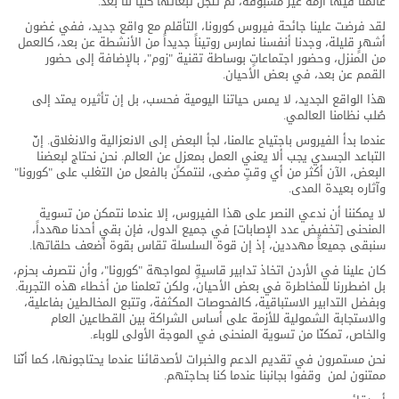
عالمنا فيها أزمةً غير مسبوقة، لم تتجل تبعاتها كلياً لنا بعد.
لقد فرضت علينا جائحة فيروس كورونا، التأقلم مع واقع جديد، ففي غضون
أشهرٍ قليلة، وجدنا أنفسنا نمارس روتيناً جديداً من الأنشطة عن بعد، كالعمل
من المنزل، وحضور اجتماعاتٍ بوساطة تقنية "زوم"، بالإضافة إلى حضور
القمم عن بعد، في بعض الأحيان.
هذا الواقع الجديد، لا يمس حياتنا اليومية فحسب، بل إن تأثيره يمتد إلى
صُلب نظامنا العالمي.
عندما بدأ الفيروس باجتياح عالمنا، لجأ البعض إلى الانعزالية والانغلاق. إنّ
التباعد الجسدي يجب ألا يعني العمل بمعزلٍ عن العالم. نحن نحتاج لبعضنا
البعض، الآن أكثر من أي وقتٍ مضى، لنتمكن بالفعل من التغلب على "كورونا"
وآثاره بعيدة المدى.
لا يمكننا أن ندعي النصر على هذا الفيروس، إلا عندما نتمكن من تسوية
المنحنى [تخفيض عدد الإصابات] في جميع الدول، فإن بقي أحدنا مهدداً،
سنبقى جميعاً مهددين، إذ إن قوة السلسلة تقاس بقوة أضعف حلقاتها.
كان علينا في الأردن اتخاذ تدابير قاسيةٍ لمواجهة "كورونا"، وأن نتصرف بحزم،
بل اضطررنا للمخاطرة في بعض الأحيان، ولكن تعلمنا من أخطاء هذه التجربة.
وبفضل التدابير الاستباقية، كالفحوصات المكثفة، وتتبع المخالطين بفاعلية،
والاستجابة الشمولية للأزمة على أساس الشراكة بين القطاعين العام
والخاص، تمكنّا من تسوية المنحنى في الموجة الأولى للوباء.
نحن مستمرون في تقديم الدعم والخبرات لأصدقائنا عندما يحتاجونها، كما أنّنا
ممتنون لمن وقفوا بجانبنا عندما كنا بحاجتهم.