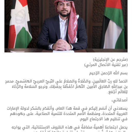
(مترجم عن الإنجليزية)
(عبر تقنية الاتصال المرئي)
بسم الله الرّحمن الرّحيم
الحَمدُ للهِ ربِّ العَالَمِين، والصَّلاةُ والسّلامُ على النّبيِّ العربيِّ الهاشميِّ، محمدٍ
بنِ عبدِاللهِ الصّادِقِ الأَمِين. اللّهمَّ احْفَظْنا بِحِفْظِك. ونرجو السَلامةَ والرَّخَاءَ
لِلعَالَم أَجْمَع.
أصدقائي،
يسعدني أن أنضم إليكم في قمة هذا العام، وأتقدّم بالشكر لدولة الإمارات
العربية المتحدة، ومنظمة الأمم المتحدة للتنمية الصناعية، على جهودهم
في تنظيم هذ الاجتماع اليوم.
يحمل اجتماعنا أهميةً مضافةً في هذه الظروف الاستثنائية، التي يواجه